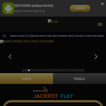
×
QQSTAR88 Aplikasi Mobile
UNDUH
Jangan tampilkan lagi hari ini
0.00. Selama waktu ini, CQ9 permainan tidak akan tersedia. Kami memohon maaf atas ketidakn
Daftar
Masuk
JACKPOT
PLAY