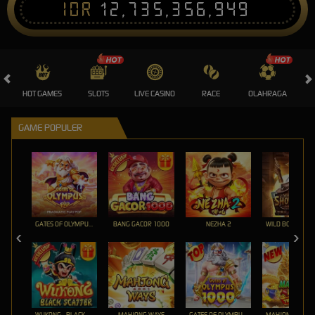
IDR
12,735,356,949
HOT GAMES
SLOTS
LIVE CASINO
RACE
OLAHRAGA
CRA
GAME POPULER
GATES OF OLYMPUS POP
BANG GACOR 1000
NEZHA 2
WUKONG - BLACK SCATTER
MAHJONG WAYS
GATES OF OLYMPUS 1000