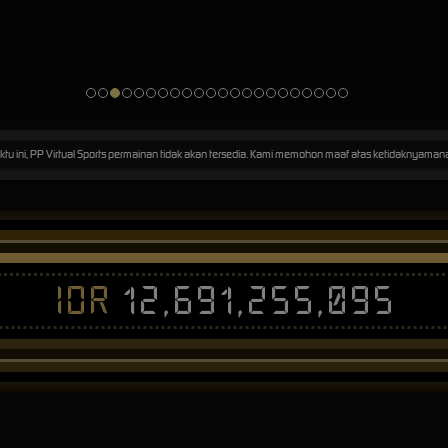
P Virtual Sports permainan tidak akan tersedia. Kami memohon maaf atas ketidaknyamanan yang 
IDR
12,691,255,095