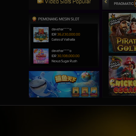
Video Slots Popular
PEMENANG MESIN SLOT
davehar****o
IDR
36,230,000.00
Gates of Valhalla
davehar****o
IDR
30,108,000.00
Nexus Sugar Rush
ending****t
IDR
26,241,600.00
Sweet Bonanza Super Scatter
meledak****0
IDR
20,556,960.00
Starlight Princess™ 1000
cahy****2
IDR
20,515,000.00
Gates of Olympus Super
Scatter