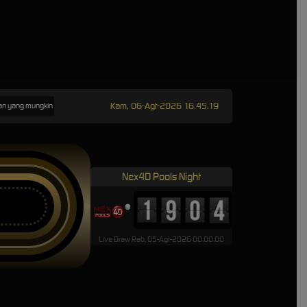
Kam, 06-Agt-2026 16.45.19
mungkin ditimbulkan.
Pemeliharaan Terjadwal: MarbleX pada 31-Jul-2026 dari 00.00.00 samp
Nex4D Pools Night
Live Draw Rab, 05-Agt-2026 00.00.00