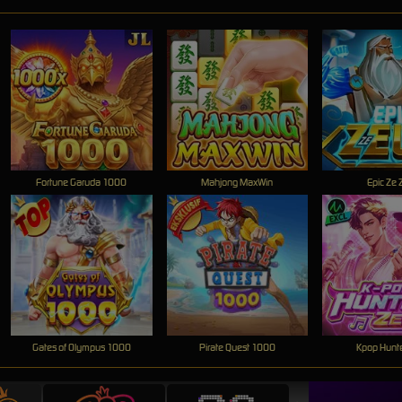
Fortune Garuda 1000
Mahjong MaxWin
Epic Ze 
Gates of Olympus 1000
Pirate Quest 1000
Kpop Hunte