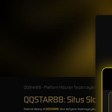
altiss****r
IDR
19,078,800.00
Gates of Olympus 1000
yan1****2
IDR
15,236,400.00
Mahjong Wins 2
yan1****2
IDR
14,877,400.00
Mahjong Wins 2
davehar****o
IDR
14,597,550.00
Gates of Gatot Kaca Super
Scatter
yan1****2
IDR
13,861,800.00
QQStar88 - Platform Hiburan Terpercaya dengan L
Mahjong Wins 2
QQSTAR88: Situs Slot G
Selamat datang di
QQSTAR88
, situs slot gacor terpercaya yang memberik