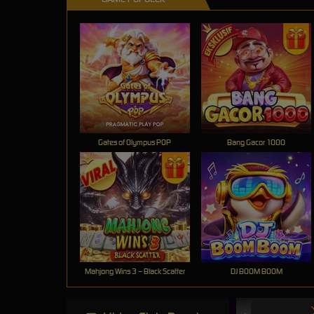
Gates of Olympus POP
Bang Gacor 1000
Mahjong Wins 3 – Black Scatter
DJ BOOM BOOM