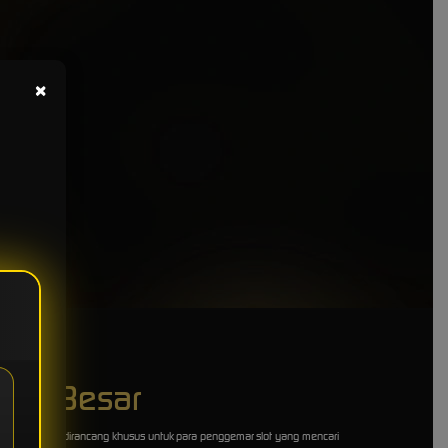
×
Pindai kode
untuk Und
Android A
gan Besar
i online yang dirancang khusus untuk para penggemar slot yang mencari