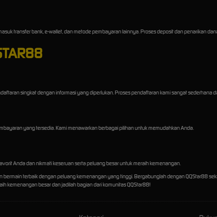
k transfer bank, e-wallet, dan metode pembayaran lainnya. Proses deposit dan penarikan dan
STAR88
pendaftaran singkat dengan informasi yang diperlukan. Proses pendaftaran kami sangat sederhan
mbayaran yang tersedia. Kami menawarkan berbagai pilihan untuk memudahkan Anda.
ot favorit Anda dan nikmati keseruan serta peluang besar untuk meraih kemenangan.
n bermain terbaik dengan peluang kemenangan yang tinggi. Bergabunglah dengan QQStar88 sekar
aih kemenangan besar dan jadilah bagian dari komunitas QQStar88!