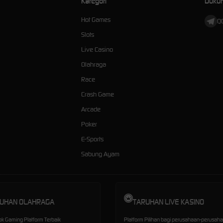
Kategori
Duku
Hot Games
Q
Slots
Live Casino
Olahraga
Race
Crash Game
Arcade
Poker
E-Sports
Sabung Ayam
UHAN OLAHRAGA
TARUHAN LIVE KASINO
k Gaming Platform Terbaik
Platform Pilihan bagi perusahaan-perusah