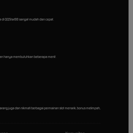
a di QQStar88 sangat mudah dan cepat.
a dan hanya membutuhkan beberapa menit.
ang juga dan nikmati berbagai permainan slot menarik, bonus melimpah,