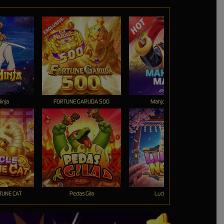
inja
FORTUNE GARUDA 500
Mahjong Magic
TUNE CAT
Pedas Gila
Lucky Neko