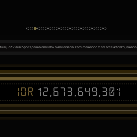
Virtual Sports permainan tidak akan tersedia. Kami memohon maaf atas ketidaknyamanan yang mu
IDR
12,673,649,301