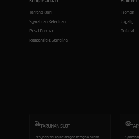
Kebijaksanaan
Platform
Tentang Kami
Promosi
Syarat dan Ketentuan
Loyalty
Pusat Bantuan
Referral
Responsible Gambling
TARUHAN SLOT
TAR
Penyedia slot online dengan beragam pilihan
Sportsboo