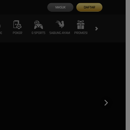
MASUK
DAFTAR
DE
POKER
E-SPORTS
SABUNG AYAM
PROMOSI