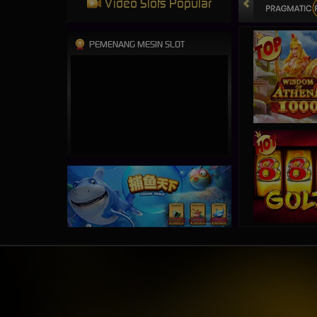
Video Slots Popular
PEMENANG MESIN SLOT