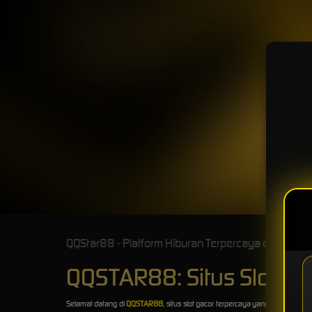
QQStar88 - Platform Hiburan Terpercaya dengan L
QQSTAR88: Situs Slot G
Selamat datang di
QQSTAR88
, situs slot gacor terpercaya yang memberik