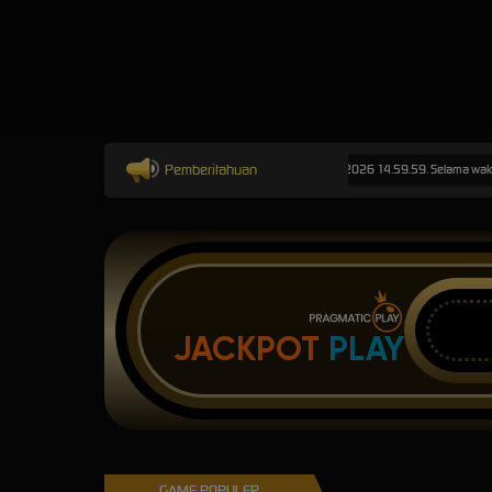
Pemberitahuan
ual Sports pada 30-Jun-2026 dari 14.59.59 sampai 30-Sep-2026 14.59.59. Selama waktu ini, PP 
JACKPOT
PLAY
GAME POPULER