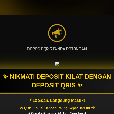
DEPOSIT QRIS TANPA POTONGAN
✨ NIKMATI DEPOSIT KILAT DENGAN
DEPOSIT QRIS ✨
ayanan Terbaik
acor Terpercaya untuk Kemenan
⚡ 1x Scan, Langsung Masuk!
💳 QRIS Solusi Deposit Paling Cepat Hari Ini 💳
an pengalaman bermain terbaik dengan peluang kemenangan besar. QQStar88 adalah platform jud
⚡ Cepat • Praktis • 24 Jam Nonstop ⚡