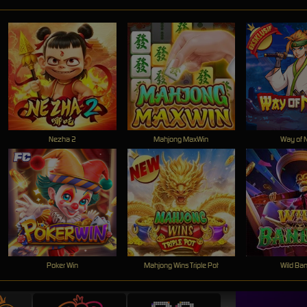
Nezha 2
Mahjong MaxWin
Way of N
Poker Win
Mahjong Wins Triple Pot
Wild Ban