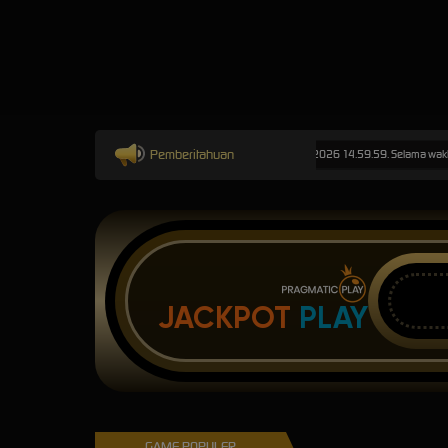
Pemberitahuan
ual Sports pada 30-Jun-2026 dari 14.59.59 sampai 30-Sep-2026 14.59.59. Selama waktu ini, PP 
JACKPOT
PLAY
GAME POPULER