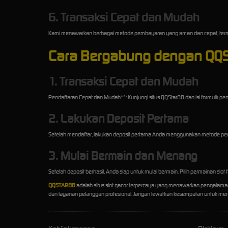
6. Transaksi Cepat dan Mudah
Kami menawarkan berbagai metode pembayaran yang aman dan cepat, termasu
Cara Bergabung dengan
QQ
1. Transaksi Cepat dan Mudah
Pendaftaran Cepat dan Mudah**: Kunjungi situs QQStar88 dan isi formulir 
2. Lakukan Deposit Pertama
Setelah mendaftar, lakukan deposit pertama Anda menggunakan metode pe
3. Mulai Bermain dan Menang
Setelah deposit berhasil, Anda siap untuk mulai bermain. Pilih permainan sl
QQSTAR88
adalah situs slot gacor terpercaya yang menawarkan pengalama
dan layanan pelanggan profesional. Jangan lewatkan kesempatan untuk mer