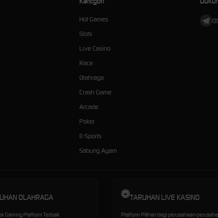
Kategori
Duku
Hot Games
Q
Slots
Live Casino
Race
Olahraga
Crash Game
Arcade
Poker
E-Sports
Sabung Ayam
UHAN OLAHRAGA
TARUHAN LIVE KASINO
k Gaming Platform Terbaik
Platform Pilihan bagi perusahaan-perusah