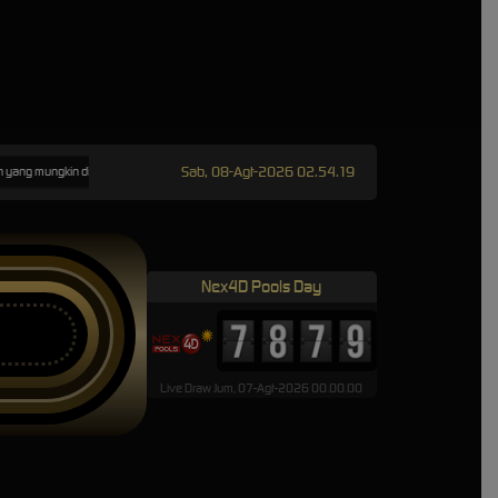
Sab, 08-Agt-2026 02.54.19
ngkin ditimbulkan.
Pemeliharaan Terjadwal: MarbleX pada 31-Jul-2026 dari 00.00.00 sampai
Nex4D Pools Day
Live Draw Jum, 07-Agt-2026 00.00.00