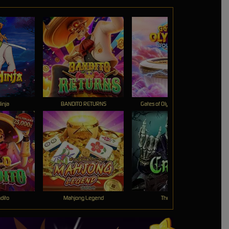
inja
BANDITO RETURNS
Gates of Olympus Roulette
dito
Mahjong Legend
The Crypt