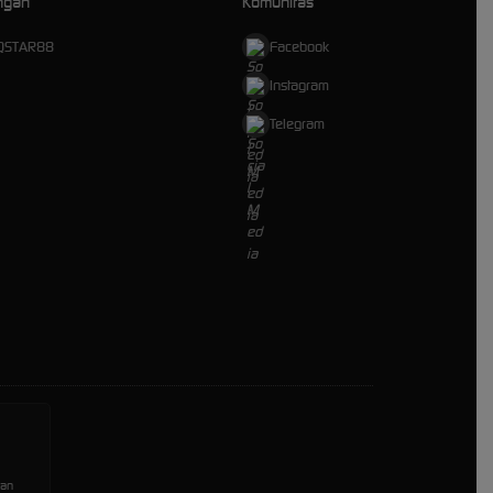
ngan
Komunitas
QSTAR88
Facebook
Instagram
Telegram
aan