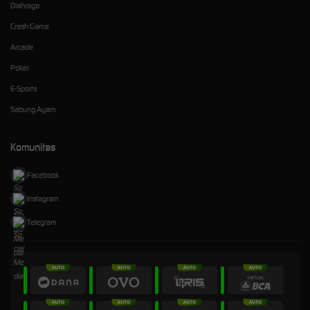
Olahraga
Crash Game
Arcade
Poker
E-Sports
Sabung Ayam
Komunitas
Facebook
Instagram
Telegram