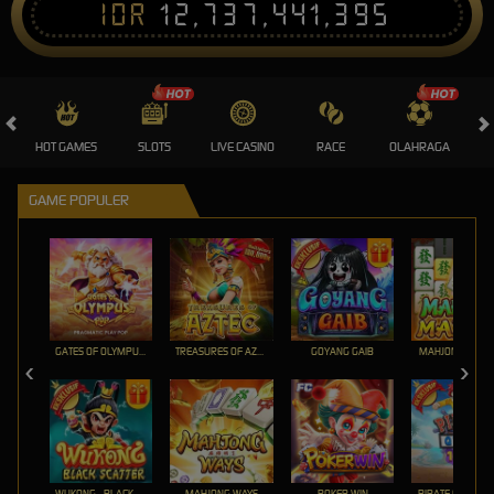
IDR
12,737,441,395
HOT GAMES
SLOTS
LIVE CASINO
RACE
OLAHRAGA
CRA
GAME POPULER
GATES OF OLYMPUS POP
TREASURES OF AZTEC
GOYANG GAIB
MAHJONG MAX
WUKONG - BLACK SCATTER
MAHJONG WAYS
POKER WIN
PIRATE QUEST 1