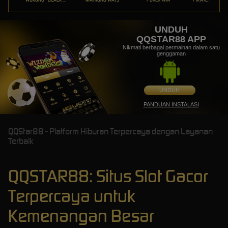
UNDUH
QQSTAR88 APP
Nikmati berbagai permainan dalam satu
genggaman
UNDUH
PANDUAN INSTALASI
QQStar88 - Platform Hiburan Terpercaya dengan Layanan
Terbaik
QQSTAR88: Situs Slot Gacor
Terpercaya untuk
Kemenangan Besar